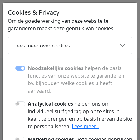
Cookies & Privacy
LINKMIX
.BE
Om de goede werking van deze website te
garanderen maakt deze gebruik van cookies.
Lees meer over cookies
Home
Dochters
Artikelen
Contact
Noodzakelijke cookies
helpen de basis
functies van onze website te garanderen,
bv. bijhouden welke cookies u heeft
aanvaard.
Analytical cookies
helpen ons om
individueel surfgedrag op onze sites in
kaart te brengen en op basis hiervan de site
te personaliseren.
Lees meer...
Geen artikelen gevonden :(
Marketing cookies
Deze cookies gebruiken