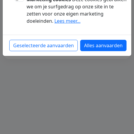
Op dit ogenblik zijn er nog geen artikelen
we om je surfgedrag op onze site in te
voor deze dochterpagina beschikbaar. We
zetten voor onze eigen marketing
werken eraan om binnenkort nieuwe
doeleinden.
Lees meer...
content te publiceren.
Terug naar de homepagina
Geselecteerde aanvaarden
Alles aanvaarden