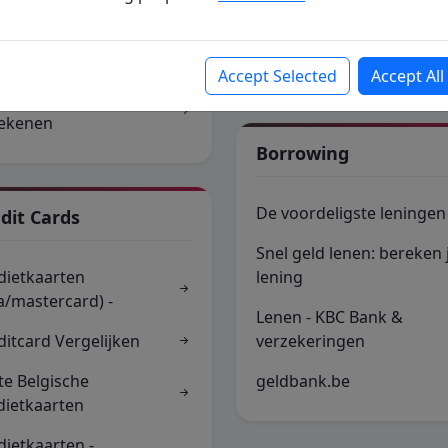
ing
hypotheken
 lening simulatie
Hypotheek kiezen
Accept Selected
Accept All
idis.be lening
ekenen
Borrowing
De voordeligste leningen
dit Cards
Snel geld lenen: bereken 
dietkaarten
lening
sa/mastercard) -
Lenen - KBC Bank &
ditcard Vergelijken
verzekeringen
te Belgische
geldbank.be
dietkaarten
dietkaarten -