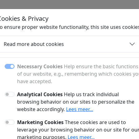
Cookies & Privacy
H
o ensure proper website functionality, this site uses cookie
Read more about cookies
ng about loans and bor
Necessary Cookies
Help ensure the basic functions
belgium
of our website, e.g., remembering which cookies y
have accepted.
ut borrowing money, loan types, conditions and 
Analytical Cookies
Help us track individual
browsing behavior on our sites to personalize the
website accordingly.
Lees meer...
an Simulation
Mortgages
Marketing Cookies
These cookies are used to
leverage your browsing behavior on our site for ou
marketing purposes.
Lees meer...
ulatie hypothecaire
Informatie over soorten