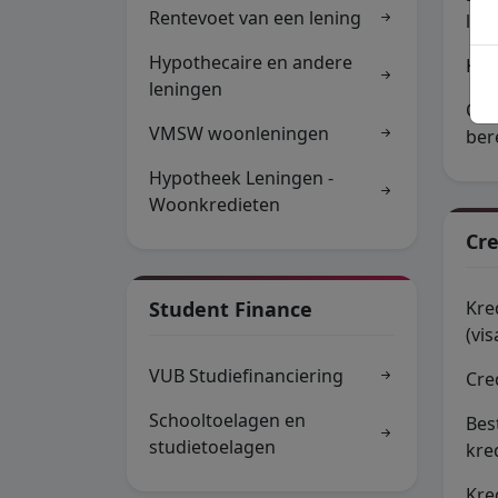
Rentevoet van een lening
len
Hypothecaire en andere
KBC
leningen
Cof
VMSW woonleningen
ber
Hypotheek Leningen -
Woonkredieten
Cre
Student Finance
Kre
(vi
VUB Studiefinanciering
Cre
Schooltoelagen en
Bes
studietoelagen
kre
Kre