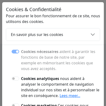
Cookies & Confidentialité
LINKMIX
.BE
Pour assurer le bon fonctionnement de ce site, nous
utilisons des cookies.
En savoir plus sur les cookies
Home
Sous-pages
Articles
Contact
Cookies nécessaires
aident à garantir les
fonctions de base de notre site, par
exemple en mémorisant les cookies que
Contact
vous avez acceptés.
Une question ou un commentaire ? Remplissez le
Cookies analytiques
nous aident à
formulaire ci-dessous pour nous contacter.
analyser le comportement de navigation
individuel sur nos sites et à personnaliser le
site en conséquence.
Lees meer...
Cookies marketing
Ces cookies nous